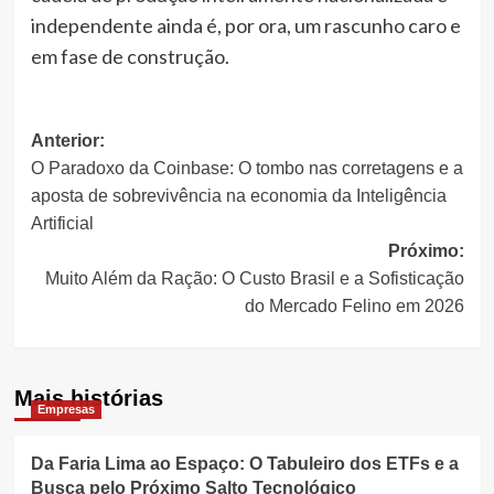
independente ainda é, por ora, um rascunho caro e
em fase de construção.
Navegação
Anterior:
O Paradoxo da Coinbase: O tombo nas corretagens e a
de
aposta de sobrevivência na economia da Inteligência
artigos
Artificial
Próximo:
Muito Além da Ração: O Custo Brasil e a Sofisticação
do Mercado Felino em 2026
Mais histórias
Empresas
Da Faria Lima ao Espaço: O Tabuleiro dos ETFs e a
Busca pelo Próximo Salto Tecnológico