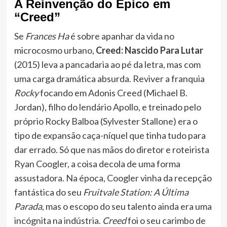
A Reinvenção do Épico em
“Creed”
Se
Frances Ha
é sobre apanhar da vida no
microcosmo urbano,
Creed: Nascido Para Lutar
(2015) leva a pancadaria ao pé da letra, mas com
uma carga dramática absurda. Reviver a franquia
Rocky
focando em Adonis Creed (Michael B.
Jordan), filho do lendário Apollo, e treinado pelo
próprio Rocky Balboa (Sylvester Stallone) era o
tipo de expansão caça-níquel que tinha tudo para
dar errado. Só que nas mãos do diretor e roteirista
Ryan Coogler, a coisa decola de uma forma
assustadora. Na época, Coogler vinha da recepção
fantástica do seu
Fruitvale Station: A Última
Parada
, mas o escopo do seu talento ainda era uma
incógnita na indústria.
Creed
foi o seu carimbo de