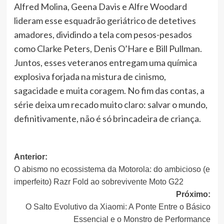
Alfred Molina, Geena Davis e Alfre Woodard
lideram esse esquadrão geriátrico de detetives
amadores, dividindo a tela com pesos-pesados
como Clarke Peters, Denis O’Hare e Bill Pullman.
Juntos, esses veteranos entregam uma química
explosiva forjada na mistura de cinismo,
sagacidade e muita coragem. No fim das contas, a
série deixa um recado muito claro: salvar o mundo,
definitivamente, não é só brincadeira de criança.
Navegação
Anterior:
O abismo no ecossistema da Motorola: do ambicioso (e
de
imperfeito) Razr Fold ao sobrevivente Moto G22
artigos
Próximo:
O Salto Evolutivo da Xiaomi: A Ponte Entre o Básico
Essencial e o Monstro de Performance