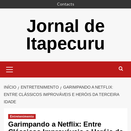
Saltar
Contacts
para
o
Jornal de
conteúdo
Itapecuru
Menu
principal
INÍCIO
ENTRETENIMENTO
GARIMPANDO A NETFLIX:
ENTRE CLÁSSICOS IMPROVÁVEIS E HERÓIS DA TERCEIRA
IDADE
Entretenimento
Garimpando a Netflix: Entre