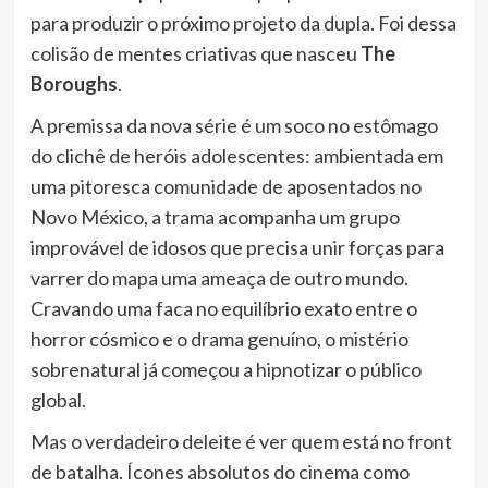
para produzir o próximo projeto da dupla. Foi dessa
colisão de mentes criativas que nasceu
The
Boroughs
.
A premissa da nova série é um soco no estômago
do clichê de heróis adolescentes: ambientada em
uma pitoresca comunidade de aposentados no
Novo México, a trama acompanha um grupo
improvável de idosos que precisa unir forças para
varrer do mapa uma ameaça de outro mundo.
Cravando uma faca no equilíbrio exato entre o
horror cósmico e o drama genuíno, o mistério
sobrenatural já começou a hipnotizar o público
global.
Mas o verdadeiro deleite é ver quem está no front
de batalha. Ícones absolutos do cinema como